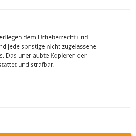
nterliegen dem Urheberrecht und
und jede sonstige nicht zugelassene
s. Das unerlaubte Kopieren der
tattet und strafbar.
aße 8, 77694 Kehl am Rhein,